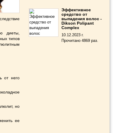
Эффективное
средство от
следствие
выпадения волос -
Dikson Polipant
Complex
ю диеты,
10.12.2023 г.
ных типов
Прочитано 4869 раз.
люлитным
ь от него
коладное
люлит, но
менить ее