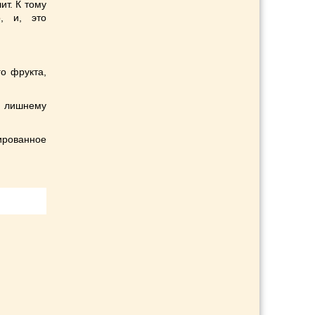
ит. К тому
, и, это
го фрукта,
, лишнему
ированное