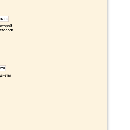
которой
етологи
 диеты