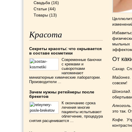
Свадьба
(16)
Статьи
(44)
Товары
(13)
Целлюлит
изменений
Красота
Избавит
физическ
мыльных
Секреты красоты: что скрывается
эффектом
в составе косметики
От как
Современные баночки
с кремами и
Сахар.
Сп
сыворотками
напоминают
Майонез.
миниатюрные химические лаборатории.
Производители ...
совсем!
Шоколад.
Зачем нужны ретейнеры после
брекетов
обертыван
К окончанию срока
Алкоголь.
лечения многие
это так. 
пациенты испытывают
облегчение, процедура
Кофе.
Утр
снятия расценивается ...
контрастн