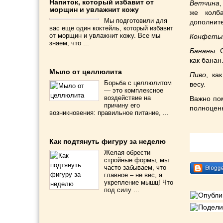
Напиток, который избавит от
Ветчина
морщин и увлажнит кожу
же колб
Мы подготовили для
дополните
вас еще один коктейль, который избавит
от морщин и увлажнит кожу. Все мы
Конфеты
знаем, что ...
Бананы
. 
как банан
Мыло от целлюлита
Пиво
, ка
Борьба с целлюлитом
весу.
— это комплексное
воздействие на
Важно по
причину его
полноцен
возникновения: правильное питание, ...
Подели
Как подтянуть фигуру за неделю
Желая обрести
стройные формы, мы
часто забываем, что
главное – не вес, а
укрепление мышц! Что
под силу ...