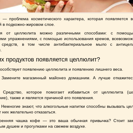
 — проблема косметического характера, которая появляется в
 в подкожно-жировом слое.
ься от целлюлита можно различными способами: с помощь
ими упражнениями, с помощью использования кремов, всевозмож
 средств, в том числе антибактериальное мыло с антицел
.
их продуктов появляется целлюлит?
особствует появлению целлюлита и появлению лишнего веса.
Замените магазинный майонез домашним. А лучше откажитес
Средство, которое помогает избавиться от целлюлита (шо
ие), также и является причиной его появления.
Немногие знают, что алкогольные напитки способны вызывать цел
От них желательно отказаться.
енняя чашка кофе — это ваша обычная привычка? Стоит за
ым душем и прогулками на свежем воздухе.