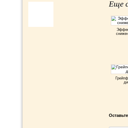
Еще с
Эффек
снижен
Грейпф
ди
Оставьте