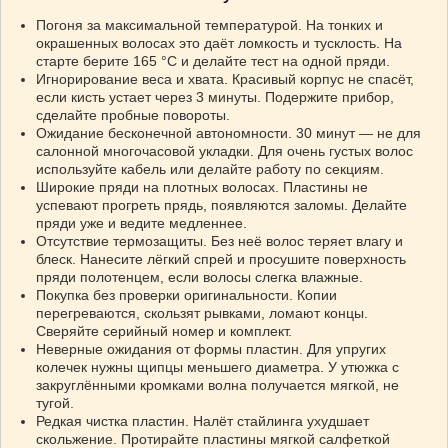
Погоня за максимальной температурой. На тонких и
окрашенных волосах это даёт ломкость и тусклость. На
старте берите 165 °C и делайте тест на одной пряди.
Игнорирование веса и хвата. Красивый корпус не спасёт,
если кисть устает через 3 минуты. Подержите прибор,
сделайте пробные повороты.
Ожидание бесконечной автономности. 30 минут — не для
салонной многочасовой укладки. Для очень густых волос
используйте кабель или делайте работу по секциям.
Широкие пряди на плотных волосах. Пластины не
успевают прогреть прядь, появляются заломы. Делайте
пряди уже и ведите медленнее.
Отсутствие термозащиты. Без неё волос теряет влагу и
блеск. Нанесите лёгкий спрей и просушите поверхность
пряди полотенцем, если волосы слегка влажные.
Покупка без проверки оригинальности. Копии
перегреваются, скользят рывками, ломают концы.
Сверяйте серийный номер и комплект.
Неверные ожидания от формы пластин. Для упругих
колечек нужны щипцы меньшего диаметра. У утюжка с
закруглёнными кромками волна получается мягкой, не
тугой.
Редкая чистка пластин. Налёт стайлинга ухудшает
скольжение. Протирайте пластины мягкой салфеткой