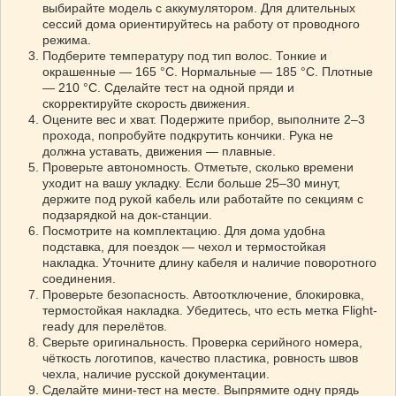
выбирайте модель с аккумулятором. Для длительных
сессий дома ориентируйтесь на работу от проводного
режима.
Подберите температуру под тип волос. Тонкие и
окрашенные — 165 °C. Нормальные — 185 °C. Плотные
— 210 °C. Сделайте тест на одной пряди и
скорректируйте скорость движения.
Оцените вес и хват. Подержите прибор, выполните 2–3
прохода, попробуйте подкрутить кончики. Рука не
должна уставать, движения — плавные.
Проверьте автономность. Отметьте, сколько времени
уходит на вашу укладку. Если больше 25–30 минут,
держите под рукой кабель или работайте по секциям с
подзарядкой на док-станции.
Посмотрите на комплектацию. Для дома удобна
подставка, для поездок — чехол и термостойкая
накладка. Уточните длину кабеля и наличие поворотного
соединения.
Проверьте безопасность. Автоотключение, блокировка,
термостойкая накладка. Убедитесь, что есть метка Flight-
ready для перелётов.
Сверьте оригинальность. Проверка серийного номера,
чёткость логотипов, качество пластика, ровность швов
чехла, наличие русской документации.
Сделайте мини-тест на месте. Выпрямите одну прядь