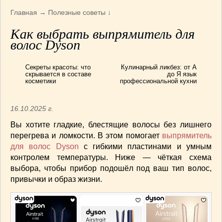
Путешествия
(13)
Главная
→
Полезные советы
↓
Рукоделие
(2)
Как выбрать выпрямитель для
Сад и огород
(3)
волос Dyson
Свадьба
(16)
Статьи
(44)
Секреты красоты: что
Кулинарный ликбез: от А
Товары
(13)
скрывается в составе
до Я язык
косметики
профессиональной кухни
16.10.2025 г.
Вы хотите гладкие, блестящие волосы без лишнего
перегрева и ломкости. В этом помогает
выпрямитель
для волос Dyson
с гибкими пластинами и умным
контролем температуры. Ниже — чёткая схема
выбора, чтобы прибор подошёл под ваш тип волос,
привычки и образ жизни.