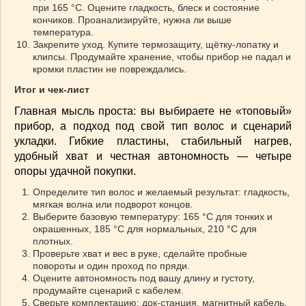
при 165 °C. Оцените гладкость, блеск и состояние
кончиков. Проанализируйте, нужна ли выше
температура.
Закрепите уход. Купите термозащиту, щётку-лопатку и
клипсы. Продумайте хранение, чтобы прибор не падал и
кромки пластин не повреждались.
Итог и чек-лист
Главная мысль проста: вы выбираете не «топовый»
прибор, а подход под свой тип волос и сценарий
укладки. Гибкие пластины, стабильный нагрев,
удобный хват и честная автономность — четыре
опоры удачной покупки.
Определите тип волос и желаемый результат: гладкость,
мягкая волна или подворот концов.
Выберите базовую температуру: 165 °C для тонких и
окрашенных, 185 °C для нормальных, 210 °C для
плотных.
Проверьте хват и вес в руке, сделайте пробные
повороты и один проход по пряди.
Оцените автономность под вашу длину и густоту,
продумайте сценарий с кабелем.
Сверьте комплектацию: док-станция, магнитный кабель,