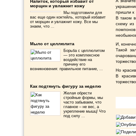
А значит
Напиток, который избавит от
морщин и увлажнит кожу
украшени
пришли к 
Мы подготовили для
вас еще один коктейль, который избавит
В таком в
от морщин и увлажнит кожу. Все мы
схему из
знаем, что ...
помпоно
необыкнов
Мыло от целлюлита
И, конечн
Такой за
Борьба с целлюлитом
— это комплексное
очарованы
воздействие на
торжество
причину его
возникновения: правильное питание, ...
Но краси
В красив
торжеств
Как подтянуть фигуру за неделю
Желая обрести
стройные формы, мы
Подели
часто забываем, что
главное – не вес, а
укрепление мышц! Что
под силу ...