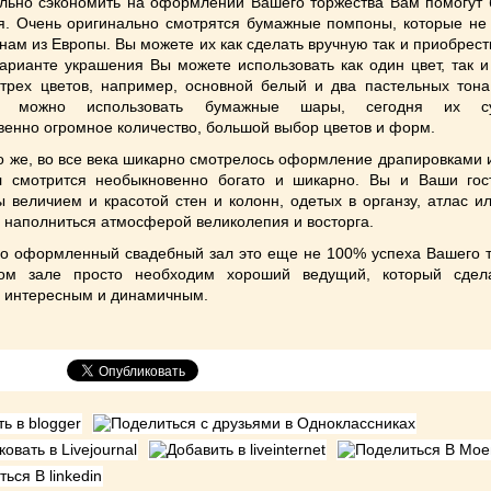
ельно сэкономить на оформлении Вашего торжества Вам помогут
я. Очень оригинально смотрятся бумажные помпоны, которые не 
нам из Европы. Вы можете их как сделать вручную так и приобрест
арианте украшения Вы можете использовать как один цвет, так и
 трех цветов, например, основной белый и два пастельных тона
в можно использовать бумажные шары, сегодня их су
енно огромное количество, большой выбор цветов и форм.
о же, во все века шикарно смотрелось оформление драпировками 
л смотрится необыкновенно богато и шикарно. Вы и Ваши гос
 величием и красотой стен и колонн, одетых в органзу, атлас и
 наполниться атмосферой великолепия и восторга.
во оформленный свадебный зал это еще не 100% успеха Вашего т
ом зале просто необходим хороший ведущий, который сдел
о интересным и динамичным.
ться