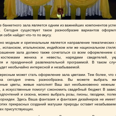
 банкетного зала является одним из важнейших компонентов успе
а. Сегодня существует такое разнообразие вариантов оформл
я себя найдет что-то по вкусу.
но модным и оригинальным является направление тематических с
, испанском, итальянском, индийском или же национальном стиля
крашение зала должно также сочетаться со всем оформлением с
 костюмами жениха и невесты, нарядами свидетелей, ук
ля и праздничной развлекательной программой. В таком сл
удет необычайно интересной и незабываемой.
тересным может стать оформление зала цветами. Тем более, что 
ика сегодня очень разнообразна. Вы можете выбрать ж
енные цветы, живые наполнят Ваш зал необыкновенно нежным
 а искусственные помогут сэкономить свадебный бюджет. В завис
дпочтений и сезона, можно выбрать розы, пионы, гвоздики, поле
 орхидеи. Здесь Ваша фантазия и фантазия дизайнеров не имеет 
 этих прекрасных созданий матушки природы оставит незабываем
ех присутствующих.