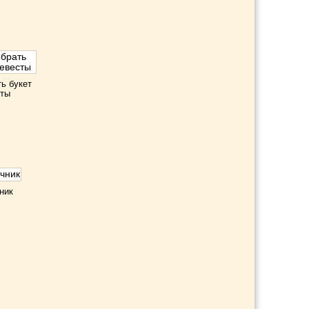
ть букет
сты
ник