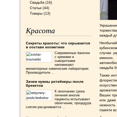
Свадьба
(16)
Статьи
(44)
Товары
(13)
Украшение
Красота
торжеств
каждый дл
Необычай
Секреты красоты: что скрывается
в составе косметики
кубинском
случае у
Современные баночки
с кремами и
именно,
сыворотками
автомоби
напоминают
свадьба б
миниатюрные химические лаборатории.
Производители ...
Также ин
флорист
Зачем нужны ретейнеры после
искусств
брекетов
ароматом,
К окончанию срока
Ваших пре
лечения многие
пациенты испытывают
или даже
облегчение, процедура
нежность
снятия расценивается ...
памяти вс