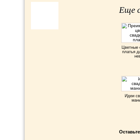
Еще с
Цветные 
платья д
не
Идеи св
ман
Оставьте