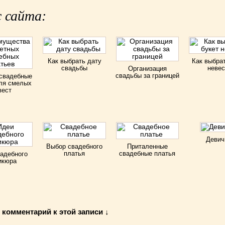
 сайта:
Как выбрать дату
Как выбра
свадьбы
неве
Организация
свадьбы за границей
свадебные
ля смелых
вест
Девич
Выбор свадебного
Приталенные
платья
свадебные платья
адебного
икюра
 комментарий к этой записи ↓