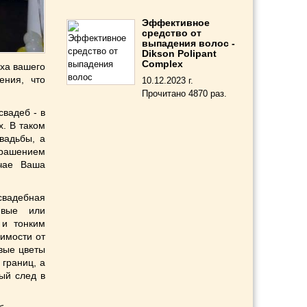
Эффективное
средство от
выпадения волос -
Dikson Polipant
Complex
ха вашего
ения, что
10.12.2023 г.
Прочитано 4870 раз.
вадеб - в
х. В таком
вадьбы, а
рашением
учае Ваша
свадебная
ивые или
 и тонким
имости от
вые цветы
границ, а
ый след в