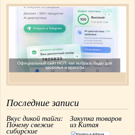
Путешествия
(13)
Рукоделие
(2)
Сад и огород
(3)
Свадьба
(16)
Статьи
(44)
Товары
(13)
Официальный сайт НСП: как выбрать бады для
С
здоровья и красоты
5
4
3
2
1
Последние записи
Вкус дикой тайги:
Закупка товаров
Почему свежие
из Китая
сибирские