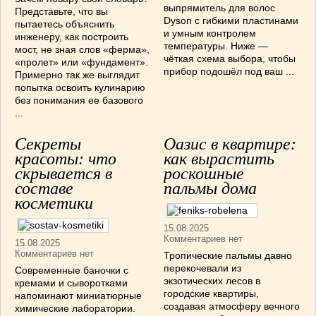
выпрямитель для волос
Представьте, что вы
Dyson с гибкими пластинами
пытаетесь объяснить
и умным контролем
инженеру, как построить
температуры. Ниже —
мост, не зная слов «ферма»,
чёткая схема выбора, чтобы
«пролет» или «фундамент».
прибор подошёл под ваш ...
Примерно так же выглядит
попытка освоить кулинарию
без понимания ее базового
...
Секреты
Оазис в квартире:
красоты: что
как вырастить
скрывается в
роскошные
составе
пальмы дома
косметики
15.08.2025
Комментариев нет
15.08.2025
Комментариев нет
Тропические пальмы давно
перекочевали из
Современные баночки с
экзотических лесов в
кремами и сыворотками
городские квартиры,
напоминают миниатюрные
создавая атмосферу вечного
химические лаборатории.