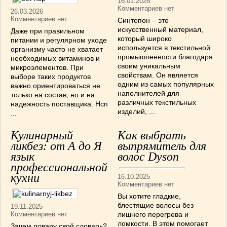
16.01.2026
Комментариев нет
26.03.2026
Комментариев нет
Синтепон – это
искусственный материал,
Даже при правильном
который широко
питании и регулярном уходе
используется в текстильной
организму часто не хватает
промышленности благодаря
необходимых витаминов и
своим уникальным
микроэлементов. При
свойствам. Он является
выборе таких продуктов
одним из самых популярных
важно ориентироваться не
наполнителей для
только на состав, но и на
различных текстильных
надежность поставщика. Нсп
изделий, ...
...
Кулинарный
Как выбрать
ликбез: от А до Я
выпрямитель для
язык
волос Dyson
профессиональной
кухни
16.10.2025
Комментариев нет
Вы хотите гладкие,
блестящие волосы без
19.11.2025
Комментариев нет
лишнего перегрева и
ломкости. В этом помогает
Зачем повару свой словарь?